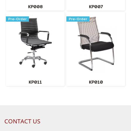
KP008
KP007
Pre-Order
Pre-Order
KP011
KP010
CONTACT US